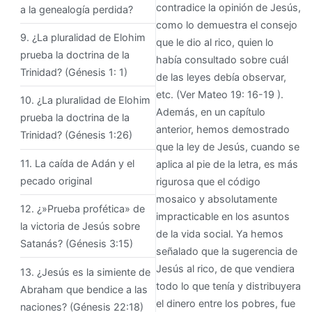
contradice la opinión de Jesús,
a la genealogía perdida?
como lo demuestra el consejo
9. ¿La pluralidad de Elohim
que le dio al rico, quien lo
prueba la doctrina de la
había consultado sobre cuál
Trinidad? (Génesis 1: 1)
de las leyes debía observar,
etc. (Ver Mateo 19: 16-19 ).
10. ¿La pluralidad de Elohim
Además, en un capítulo
prueba la doctrina de la
anterior, hemos demostrado
Trinidad? (Génesis 1:26)
que la ley de Jesús, cuando se
11. La caída de Adán y el
aplica al pie de la letra, es más
pecado original
rigurosa que el código
mosaico y absolutamente
12. ¿»Prueba profética» de
impracticable en los asuntos
la victoria de Jesús sobre
de la vida social. Ya hemos
Satanás? (Génesis 3:15)
señalado que la sugerencia de
Jesús al rico, de que vendiera
13. ¿Jesús es la simiente de
todo lo que tenía y distribuyera
Abraham que bendice a las
el dinero entre los pobres, fue
naciones? (Génesis 22:18)