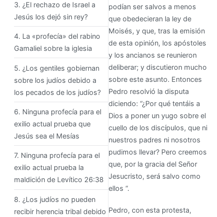
3. ¿El rechazo de Israel a
podían ser salvos a menos
Jesús los dejó sin rey?
que obedecieran la ley de
Moisés, y que, tras la emisión
4. La «profecía» del rabino
de esta opinión, los apóstoles
Gamaliel sobre la iglesia
y los ancianos se reunieron
deliberar; y discutieron mucho
5. ¿Los gentiles gobiernan
sobre este asunto. Entonces
sobre los judíos debido a
Pedro resolvió la disputa
los pecados de los judíos?
diciendo: “¿Por qué tentáis a
6. Ninguna profecía para el
Dios a poner un yugo sobre el
exilio actual prueba que
cuello de los discípulos, que ni
Jesús sea el Mesías
nuestros padres ni nosotros
pudimos llevar? Pero creemos
7. Ninguna profecía para el
que, por la gracia del Señor
exilio actual prueba la
Jesucristo, será salvo como
maldición de Levítico 26:38
ellos “.
8. ¿Los judíos no pueden
Pedro, con esta protesta,
recibir herencia tribal debido