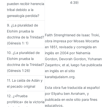
4:39)
pueden recibir herencia
tribal debido a la
genealogía perdida?
9. ¿La pluralidad de
Elohim prueba la
Faith Strenghtened de Isaac Troki,
doctrina de la Trinidad?
obra impresa por Moses Mocatta
(Génesis 1: 1)
en 1851, revisada y corregida en
10. ¿La pluralidad de
inglés en 2004 por Nehemia
Elohim prueba la
Gordon, Devorah Gordon, Yohanan
doctrina de la Trinidad?
Zaqantov, et al, luego fue publicada
(Génesis 1:26)
en inglés en el sitio
karaitejudaism.org.
11. La caída de Adán y
el pecado original
Esta obra fue traducida al español
por Eliyahu ben Avraham, y
12. ¿»Prueba
publicada en este sitio para fines
profética» de la victoria
educativos.