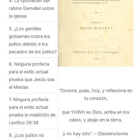
4. La «profecía» del
rabino Gamaliel sobre
la iglesia
5. ¿Los gentiles
gobiernan sobre los
judíos debido a los
pecados de los judíos?
6. Ninguna profecía
para el exilio actual
prueba que Jesús sea
el Mesías
“Conoce, pues, hoy, y reflexiona en
tu corazón,
7. Ninguna profecía
para el exilio actual
que YHWH es Dios, arriba en los
prueba la maldición de
cielos, y abajo en la tierra,
Levítico 26:38
y no hay otro”. – (Deuteronomio
8. ¿Los judíos no