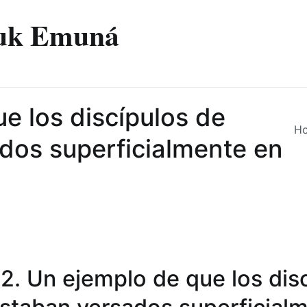
izuk Emuná
e los discípulos de
H
os ​​superficialmente en
2. Un ejemplo de que los dis