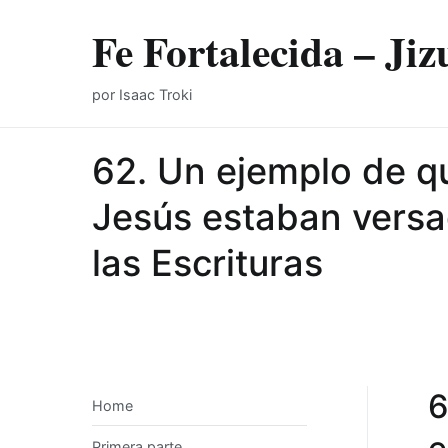
Skip
Fe Fortalecida – J
to
content
por Isaac Troki
62. Un ejemplo de qu
Jesús estaban versad
las Escrituras
6
Home
Primera parte