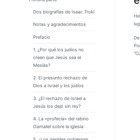
e
Dos biografías de Isaac Troki
He
lug
Notas y agradecimientos
Prefacio
De
Po
1. ¿Por qué los judíos no
“C
creen que Jesús sea el
Mesías?
2. El presunto rechazo de
Dios a Israel y los judíos
3. ¿El rechazo de Israel a
Jesús los dejó sin rey?
4. La «profecía» del rabino
Gamaliel sobre la iglesia
5. ¿Los gentiles gobiernan