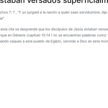
staban versados ​​superficialm
chos 7: 7 , “Y yo juzgaré a la nación a quien sean servidumbre, dij
ar”.
 esta cita se desprende que los discípulos de Jesús estaban versado
rque en Génesis (capítulo 15:14 ) no se encuentran palabras como “e
uando saques a este pueblo de Egipto, servirás a Dios en este mon