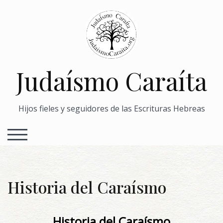
Skip
to
content
Judaísmo Caraíta
Hijos fieles y seguidores de las Escrituras Hebreas
TOGGLE MOBILE MENU
Historia del Caraísmo
Historia del Caraísmo