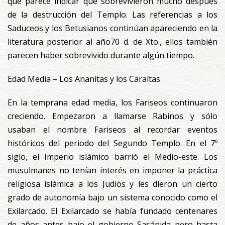
que parece indicar que sobrevivieron mucho después
de la destrucción del Templo. Las referencias a los
Saduceos y los Betusianos continúan apareciendo en la
literatura posterior al año70 d. de Xto., ellos también
parecen haber sobrevivido durante algún tiempo.
Edad Media – Los Ananitas y los Caraítas
En la temprana edad media, los Fariseos continuaron
creciendo. Empezaron a llamarse Rabinos y sólo
usaban el nombre Fariseos al recordar eventos
históricos del periodo del Segundo Templo. En el 7º
siglo, el Imperio islámico barrió el Medio-este. Los
musulmanes no tenían interés en imponer la práctica
religiosa islámica a los Judíos y les dieron un cierto
grado de autonomía bajo un sistema conocido como el
Exilarcado. El Exilarcado se había fundado centenares
de años antes bajo el gobierno Sasánida pero hasta