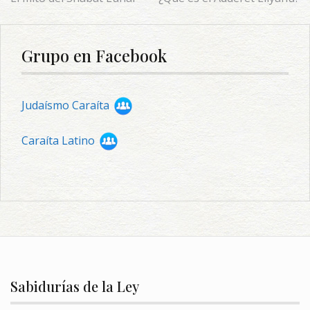
Navegación
de
entradas
Grupo en Facebook
Judaísmo Caraíta
Caraíta Latino
Sabidurías de la Ley