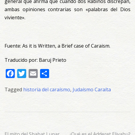
general que afirma que cuando dos Rabinos discrepan,
ambas opiniones contrarias son «palabras del Dios
viviente».
Fuente: As it is Written, a Brief case of Caraism.
Traducido por: Baruj Prieto
Facebook
Twitter
Email
Compartir
Tagged
historia del caraísmo
,
Judaísmo Caraíta
El mito del Shabat Lunar
¿Qué es el Adderet Eliyahu?