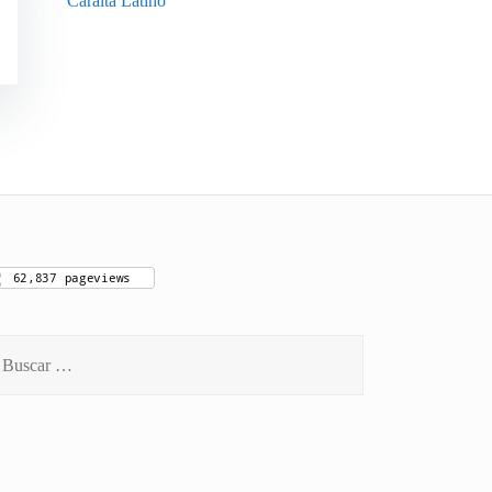
Caraíta Latino
scar: