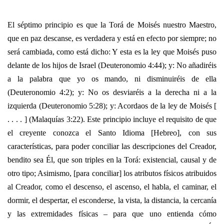
El séptimo principio es que la Torá de Moisés nuestro Maestro,
que en paz descanse, es verdadera y está en efecto por siempre; no
será cambiada, como está dicho: Y esta es la ley que Moisés puso
delante de los hijos de Israel (Deuteronomio 4:44); y: No añadiréis
a la palabra que yo os mando, ni disminuiréis de ella
(Deuteronomio 4:2); y: No os desviaréis a la derecha ni a la
izquierda (Deuteronomio 5:28); y: Acordaos de la ley de Moisés [
. . . . ] (Malaquías 3:22). Este principio incluye el requisito de que
el creyente conozca el Santo Idioma [Hebreo], con sus
características, para poder conciliar las descripciones del Creador,
bendito sea Él, que son triples en la Torá: existencial, causal y de
otro tipo; Asimismo, [para conciliar] los atributos físicos atribuidos
al Creador, como el descenso, el ascenso, el habla, el caminar, el
dormir, el despertar, el esconderse, la vista, la distancia, la cercanía
y las extremidades físicas – para que uno entienda cómo