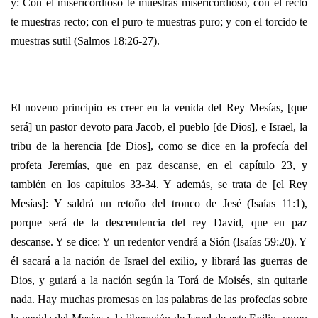
y: Con el misericordioso te muestras misericordioso, con el recto
te muestras recto; con el puro te muestras puro; y con el torcido te
muestras sutil (Salmos 18:26-27).
El noveno principio es creer en la venida del Rey Mesías, [que
será] un pastor devoto para Jacob, el pueblo [de Dios], e Israel, la
tribu de la herencia [de Dios], como se dice en la profecía del
profeta Jeremías, que en paz descanse, en el capítulo 23, y
también en los capítulos 33-34. Y además, se trata de [el Rey
Mesías]: Y saldrá un retoño del tronco de Jesé (Isaías 11:1),
porque será de la descendencia del rey David, que en paz
descanse. Y se dice: Y un redentor vendrá a Sión (Isaías 59:20). Y
él sacará a la nación de Israel del exilio, y librará las guerras de
Dios, y guiará a la nación según la Torá de Moisés, sin quitarle
nada. Hay muchas promesas en las palabras de las profecías sobre