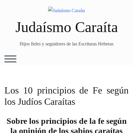
Skip
to
content
Judaísmo Caraíta
Hijos fieles y seguidores de las Escrituras Hebreas
TOGGLE MOBILE MENU
Los 10 principios de Fe según
los Judíos Caraítas
Sobre los principios de la fe según
la opinión de los sabios caraítas