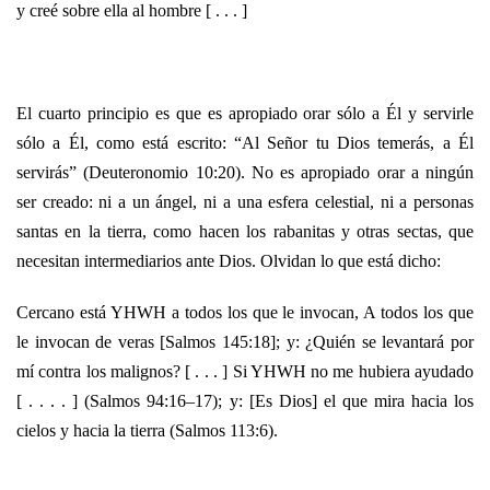
y creé sobre ella al hombre [ . . . ]
El cuarto principio es que es apropiado orar sólo a Él y servirle
sólo a Él, como está escrito: “Al Señor tu Dios temerás, a Él
servirás” (Deuteronomio 10:20). No es apropiado orar a ningún
ser creado: ni a un ángel, ni a una esfera celestial, ni a personas
santas en la tierra, como hacen los rabanitas y otras sectas, que
necesitan intermediarios ante Dios. Olvidan lo que está dicho:
Cercano está YHWH a todos los que le invocan, A todos los que
le invocan de veras [Salmos 145:18]; y: ¿Quién se levantará por
mí contra los malignos? [ . . . ] Si YHWH no me hubiera ayudado
[ . . . . ] (Salmos 94:16–17); y: [Es Dios] el que mira hacia los
cielos y hacia la tierra (Salmos 113:6).