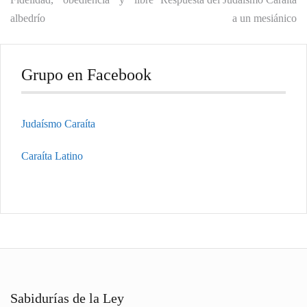
Navegación
albedrío
a un mesiánico
de
entradas
Grupo en Facebook
Judaísmo Caraíta
Caraíta Latino
Sabidurías de la Ley