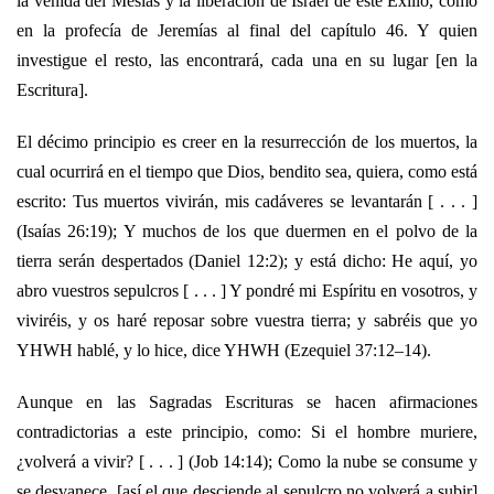
la venida del Mesías y la liberación de Israel de este Exilio, como
en la profecía de Jeremías al final del capítulo 46. Y quien
investigue el resto, las encontrará, cada una en su lugar [en la
Escritura].
El décimo principio es creer en la resurrección de los muertos, la
cual ocurrirá en el tiempo que Dios, bendito sea, quiera, como está
escrito: Tus muertos vivirán, mis cadáveres se levantarán [ . . . ]
(Isaías 26:19); Y muchos de los que duermen en el polvo de la
tierra serán despertados (Daniel 12:2); y está dicho: He aquí, yo
abro vuestros sepulcros [ . . . ] Y pondré mi Espíritu en vosotros, y
viviréis, y os haré reposar sobre vuestra tierra; y sabréis que yo
YHWH hablé, y lo hice, dice YHWH (Ezequiel 37:12–14).
Aunque en las Sagradas Escrituras se hacen afirmaciones
contradictorias a este principio, como: Si el hombre muriere,
¿volverá a vivir? [ . . . ] (Job 14:14); Como la nube se consume y
se desvanece, [así el que desciende al sepulcro no volverá a subir]