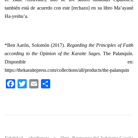
también está de acuerdo con este [rechazo] en su libro Ma’ayané
Ha-yeshu’a.
*Ben Aarón, Solomón (2017).
Regarding the Principles of Faith
according to the Opinion of the Karaite Sages
. The Palanquín.
Disponible en:
https://thekaraitepress.com/collections/all/products/the-palanquin
Facebook
Twitter
Email
Compartir
Fidelidad, obediencia y libre
Respuesta del Judaísmo Caraíta