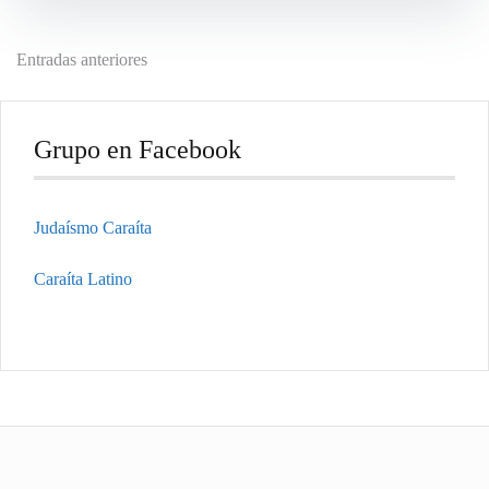
Navegación
Entradas anteriores
de
entradas
Grupo en Facebook
Judaísmo Caraíta
Caraíta Latino