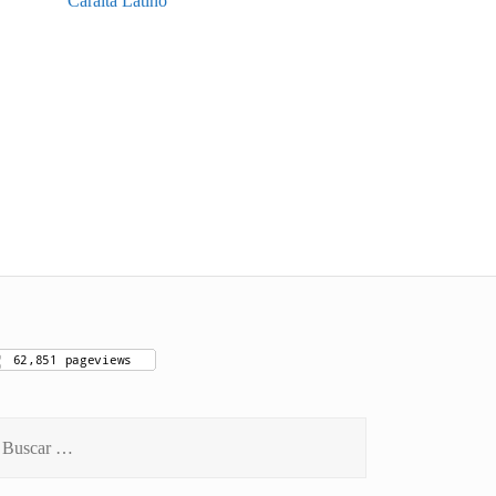
Caraíta Latino
scar: