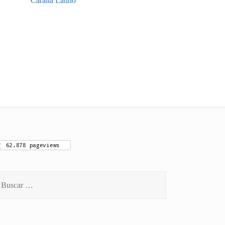
Caraíta Latino
scar: