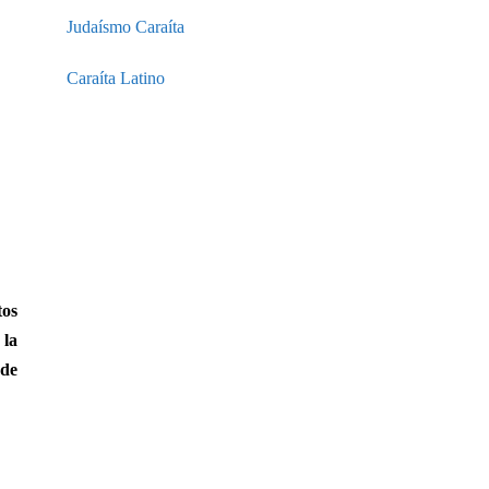
Judaísmo Caraíta
Caraíta Latino
tos
 la
sde