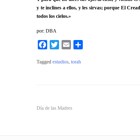
y te inclines a ellos, y les sirvas; porque El Cr
todos los cielos.»
por: DBA
Facebook
Twitter
Email
Compartir
Tagged
estudios
,
torah
Navegación
Día de las Madres
de
entradas