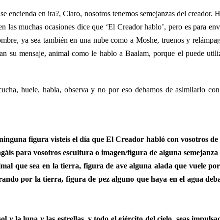
se encienda en ira?, Claro, nosotros tenemos semejanzas del creador. 
n las muchas ocasiones dice que ‘El Creador hablo’, pero es para env
ombre, ya sea también en una nube como a Moshe, truenos y relámpa
van su mensaje, animal como le hablo a Baalam, porque el puede utili
ucha, huele, habla, observa y no por eso debamos de asimilarlo con
nguna figura visteis el día que El Creador habló con vosotros de
agáis para vosotros escultura o imagen/figura de alguna semejanza
l que sea en la tierra, figura de ave alguna alada que vuele por
rando por la tierra, figura de pez alguno que haya en el agua deb
ol y la luna y las estrellas, y todo el ejército del cielo, seas impulsa