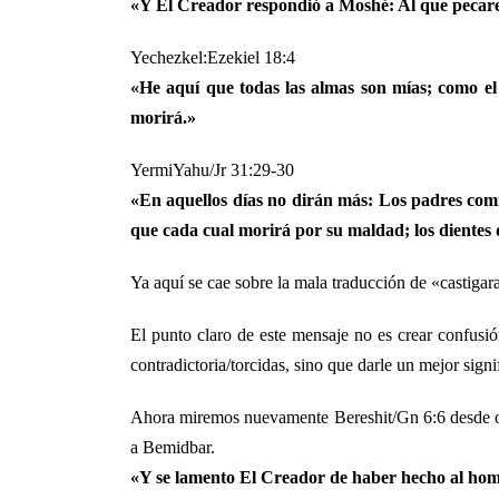
«Y El Creador respondió a Moshé: Al que pecare c
Yechezkel:Ezekiel 18:4
«He aquí que todas las almas son mías; como el 
morirá.»
YermiYahu/Jr 31:29-30
«En aquellos días no dirán más: Los padres comier
que cada cual morirá por su maldad; los dientes 
Ya aquí se cae sobre la mala traducción de «castigara
El punto claro de este mensaje no es crear confusió
contradictoria/torcidas, sino que darle un mejor sig
Ahora miremos nuevamente Bereshit/Gn 6:6 desde otr
a Bemidbar.
«Y se lamento El Creador de haber hecho al homb