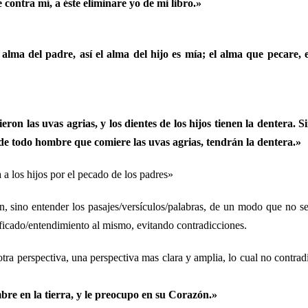
ontra mí, a éste eliminare yo de mi libro.»
alma del padre, así el alma del hijo es mía; el alma que pecare, 
on las uvas agrias, y los dientes de los hijos tienen la dentera. S
de todo hombre que comiere las uvas agrias, tendrán la dentera.»
 a los hijos por el pecado de los padres»
n, sino entender los pasajes/versículos/palabras, de un modo que no s
nificado/entendimiento al mismo, evitando contradicciones.
a perspectiva, una perspectiva mas clara y amplia, lo cual no contrad
re en la tierra, y le preocupo en su Corazón.»