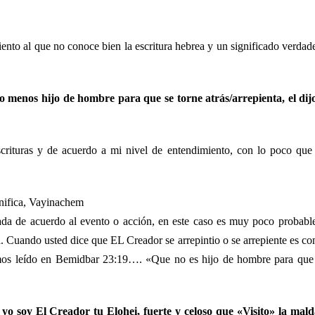
ento al que no conoce bien la escritura hebrea y un significado verdad
menos hijo de hombre para que se torne atrás/arrepienta, el dij
crituras y de acuerdo a mi nivel de entendimiento, con lo poco que
a וַיִּנָּחֶם יְהוָה lo cual significa, Vayinachem
ada de acuerdo al evento o acción, en este caso es muy poco probabl
a. Cuando usted dice que EL Creador se arrepintio o se arrepiente es c
emos leído en Bemidbar 23:19…. «Que no es hijo de hombre para que
o soy El Creador tu Elohei, fuerte y celoso que «Visito» la mal