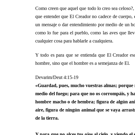
Como creen que aquel que todo lo creo sea celoso?, 
que entender que El Creador no cadece de cuerpo, e
un mensaje o dar entendimiento por medio de un h
como lo fue para el pueblo, como las aves que lle
cualquier cosa para hablarle a cualquiera.
Y todo es para que se entienda que El Creador esc
hombre, sino que el hombre es a semejanza de El.
Devarim/Deut 4:15-19
«Guardad, pues, mucho vuestras almas; porque ni
medio del fuego; para que no os corrompáis, y h
hombre macho o de hembra; figura de algún anima
aire, figura de ningún animal que se vaya arrast
de la tierra.
Y para que no alces tus ojos al cielo, y viendo el s