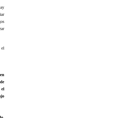
Hay
iar
gos
zar
 el
 en
 de
 el
ajo
do,