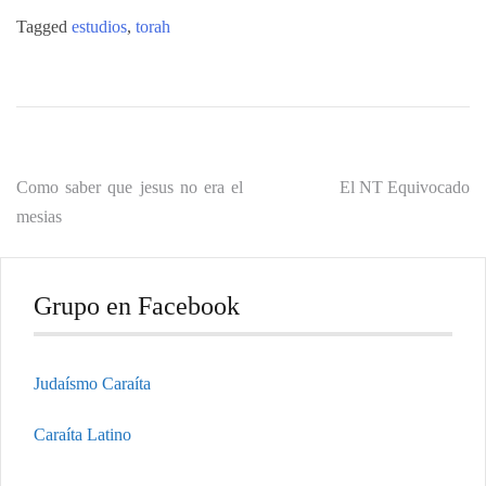
Tagged
estudios
,
torah
Navegación
Como saber que jesus no era el
El NT Equivocado
mesias
de
entradas
Grupo en Facebook
Judaísmo Caraíta
Caraíta Latino