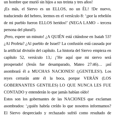
un hombre que murió sin hijos a sus treinta y tres años!
¡Es más, el Siervo es un ELLOS, no un ÉL! !De nuevo,
traduciendo del hebreo, leemos en el versículo 8: ‘¡por la rebelión
de mi pueblo fueron ELLOS heridos!’ (NEGA LAMO – tercera
persona del plural!).
¡Pero, espere un minuto! ¿A QUIÉN está citándose en Isaiah 53?
¿Al Profeta? ¿Al pueblo de Israel? La confusión está causada por
la artificial división del capítulo. La historia del Siervo empieza en
capítulo 52, versículo 13,: ¡’He aquí que mi siervo será
prosperado! (Jesús fue desamparado, Mateo 27:46)… ¡así
asombrará él a MUCHAS NACIONES! (¡GENTILES!). Los
reyes cerrarán ante él la boca, porque VERÁN (LOS
GOBERNANTES GENTILES) LO QUE NUNCA LES FUE
CONTADO y entenderán lo que jamás habían oído!
Estos son los gobernantes de las NACIONES que exclaman
asombrados: ‘¿quién habría creído lo que nosotros informamos?
El Siervo despreciado y rechazado sufrió como resultado de