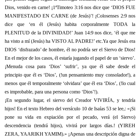
Dios, venido en carne! ¡1ªTimoteo 3:16 nos dice que ‘DIOS FUE
MANIFESTADO EN CARNE (de Jesús)’! ¡Colosenses 2:9 nos
dice que ‘en él (Jesús) habita corporalmente TODA la
PLENITUD de la DIVINIDAD!’ Juan 14:9 nos dice, ‘él que me
ha visto a mí (Jesús) ha VISTO AL PADRE!’ etc.Ya que Jesús era
DIOS ‘disfrazado’ de hombre, él no podría ser el Siervo de Dios!
En el mejor de los casos, él estaría jugando el papel de un ‘siervo’.
¡Menuda cosa para ‘Dios’ ‘sufrir’, ya que él sabe desde el
principio que él es ‘Dios’, (!un pensamiento muy consolador!), a
menos que él temporalmente ‘olvidara’ que él era ‘Dios’, (!lo cual
es improbable, para una persona como ‘Dios’!).
¡En segundo lugar, el siervo del Creador VIVIRÍA, y tendría
hijos! En el texto Hebreo del versículo 10 de Isaías 53 se lee,: «¡Si
pone su vida en expiación por el pecado, verá (el Siervo)
descendencia (tendrá hijos), vivirá por largos días.! (YIREH
ZERA, YAARIKH YAMIM).» ¡Apenas una descripción digna de