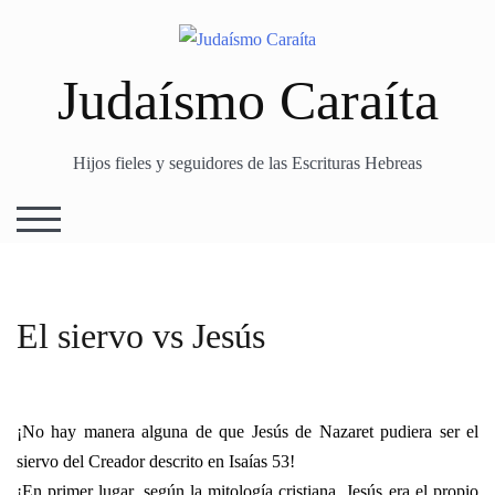
Skip
to
content
Judaísmo Caraíta
Hijos fieles y seguidores de las Escrituras Hebreas
TOGGLE MOBILE MENU
El siervo vs Jesús
¡No hay manera alguna de que Jesús de Nazaret pudiera ser el
siervo del Creador descrito en Isaías 53!
¡En primer lugar, según la mitología cristiana, Jesús era el propio