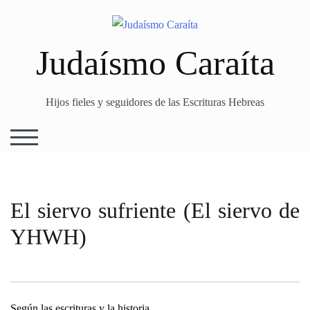
Skip
to
content
Judaísmo Caraíta
Hijos fieles y seguidores de las Escrituras Hebreas
TOGGLE MOBILE MENU
El siervo sufriente (El siervo de
YHWH)
Según las escrituras y la historia