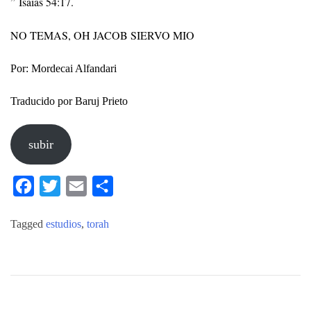
” Isaías 54:17.
NO TEMAS, OH JACOB SIERVO MIO
Por: Mordecai Alfandari
Traducido por Baruj Prieto
subir
Facebook
Twitter
Email
Compartir
Tagged
estudios
,
torah