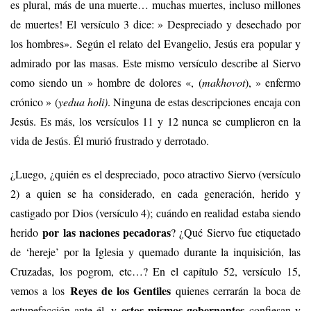
es plural, más de una muerte… muchas muertes, incluso millones
de muertes! El versículo 3 dice: » Despreciado y desechado por
los hombres». Según el relato del Evangelio, Jesús era popular y
admirado por las masas. Este mismo versículo describe al Siervo
como siendo un » hombre de dolores «, (
makhovot
), » enfermo
crónico » (
yedua holi)
. Ninguna de estas descripciones encaja con
Jesús. Es más, los versículos 11 y 12 nunca se cumplieron en la
vida de Jesús. Él murió frustrado y derrotado.
¿Luego, ¿quién es el despreciado, poco atractivo Siervo (versículo
2) a quien se ha considerado, en cada generación, herido y
castigado por Dios (versículo 4); cuándo en realidad estaba siendo
por las naciones pecadoras
herido
? ¿Qué Siervo fue etiquetado
de ‘hereje’ por la Iglesia y quemado durante la inquisición, las
Cruzadas, los pogrom, etc…? En el capítulo 52, versículo 15,
Reyes de los Gentiles
vemos a los
quienes cerrarán la boca de
estos mismos gobernantes
estupefacción ante él, y
confiesan y