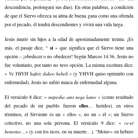
descendencia, prolongará sus días). En otras palabras, a condición
de que el Siervo ofrezca su alma de buena gana como una ofrenda
por el pecado, él tendrá descendientes y vivirá una vida larga.
Jesús murió sin hijos a la edad de aproximadamente treinta. ¡Es
si
más, el pasaje dice, “
» que significa que el Siervo tiene una
opción – ¡obedecer o no obedecer! Según Marcos 14:36, Jesús no
fue voluntario, por tanto no tuvo opción. La misma escritura dice:
»
Ve YHVH hafetz dakeo heheli
» (y YHVH quiso oprimirlo con
enfermedad). Jesús no sufrió nunca de enfermedad alguna.
El versículo 8 dice: «
mipesha ami nega lamo
» (como resultado
ellos
del pecado de mi pueblo fueron
… heridos). en otros
términos, el Sirviente es un » ellos «, no un » él «; un Siervo
colectivo, no una sola persona. El versículo 9 dice: «
ve-et
bemotav…
» (y con los ricos, en su muerte…). “Motav» en hebreo