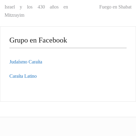
Navegación
Israel y los 430 años en
Fuego en Shabat
Mitzrayim
de
entradas
Grupo en Facebook
Judaísmo Caraíta
Caraíta Latino