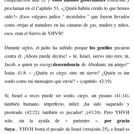
proclaman en el Capítulo 53, «¿Quién habría creído lo que hemos
oído?» ¡Esos vulgares judíos “ incrédulos ” que fueron llevados
como ovejas al matadero en las cámaras de gas, madres y niños,
esos, eran el Siervo de YHVH!
los gentiles
Durante siglos, el judío ha sufrido porque
pecaron
contra él. ¡Ahora puede decirse! » tú, Israel, siervo mío eres; tú,
descendencia
Jacob, a quien yo escogí,
de Abraham, mi amigo!”
Isaías 41:8. » ¿Quién es ciego, sino mi siervo? ¿Quién es tan
sordo como mi mensajero que envié? » (capítulo. 42:19).
Sí, Israel a veces puede ser sordo, ciego, un gusano (41:14),
también humano, imperfecto, infiel: ¡ha sido saqueado y
pisoteado (42:22); también es pecador! ¡(43:24). Pero YHVH
por gracia
solo, sin la ayuda de » parientes «,
Suya
, YHVH borra el pecado de Israel (versículo 25), e Israel es