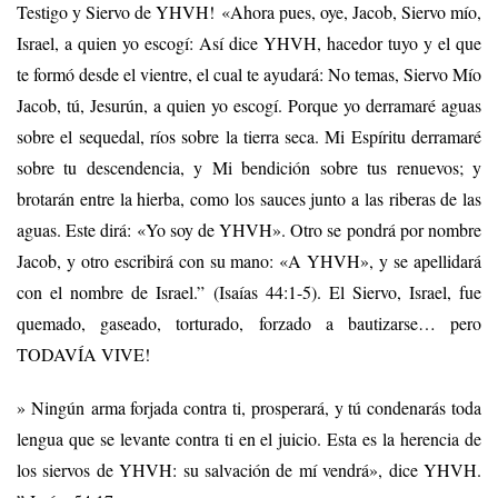
Testigo y Siervo de YHVH! «Ahora pues, oye, Jacob, Siervo mío,
Israel, a quien yo escogí: Así dice YHVH, hacedor tuyo y el que
te formó desde el vientre, el cual te ayudará: No temas, Siervo Mío
Jacob, tú, Jesurún, a quien yo escogí. Porque yo derramaré aguas
sobre el sequedal, ríos sobre la tierra seca. Mi Espíritu derramaré
sobre tu descendencia, y Mi bendición sobre tus renuevos; y
brotarán entre la hierba, como los sauces junto a las riberas de las
aguas. Este dirá: «Yo soy de YHVH». Otro se pondrá por nombre
Jacob, y otro escribirá con su mano: «A YHVH», y se apellidará
con el nombre de Israel.” (Isaías 44:1-5). El Siervo, Israel, fue
quemado, gaseado, torturado, forzado a bautizarse… pero
TODAVÍA VIVE!
» Ningún arma forjada contra ti, prosperará, y tú condenarás toda
lengua que se levante contra ti en el juicio. Esta es la herencia de
los siervos de YHVH: su salvación de mí vendrá», dice YHVH.