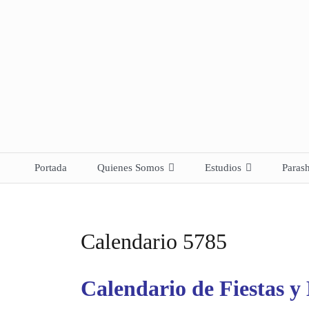
Skip
to
content
Portada
Quienes Somos
Estudios
Paras
Preguntas y Respuestas
Artículos
Declaración de Firmeza
Sabidurias de la Ley
Calendario 5785
Comunicados
Fe Fortalecida
Calendario de Fiestas y
Conversión
Descarga
Formulario 
area latina