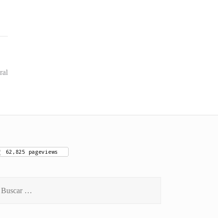
ral
scar: