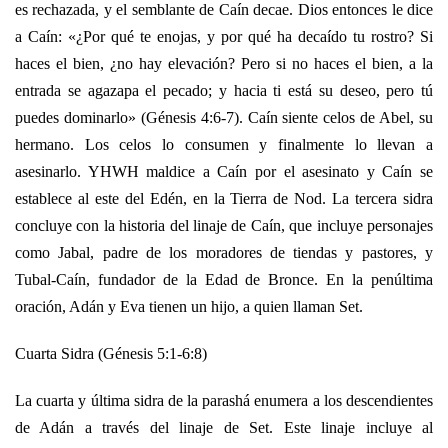
es rechazada, y el semblante de Caín decae. Dios entonces le dice
a Caín: «¿Por qué te enojas, y por qué ha decaído tu rostro? Si
haces el bien, ¿no hay elevación? Pero si no haces el bien, a la
entrada se agazapa el pecado; y hacia ti está su deseo, pero tú
puedes dominarlo» (Génesis 4:6-7). Caín siente celos de Abel, su
hermano. Los celos lo consumen y finalmente lo llevan a
asesinarlo. YHWH maldice a Caín por el asesinato y Caín se
establece al este del Edén, en la Tierra de Nod. La tercera sidra
concluye con la historia del linaje de Caín, que incluye personajes
como Jabal, padre de los moradores de tiendas y pastores, y
Tubal-Caín, fundador de la Edad de Bronce. En la penúltima
oración, Adán y Eva tienen un hijo, a quien llaman Set.
Cuarta Sidra (Génesis 5:1-6:8)
La cuarta y última sidra de la parashá enumera a los descendientes
de Adán a través del linaje de Set. Este linaje incluye al