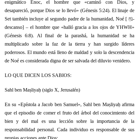
enigmático Enoc, el hombre que «caminó con Dios, y
desapareció, porque Dios se lo llevó» (Génesis 5:24). El linaje de
Set también incluye al segundo padre de la humanidad, Noé [ נֹחַ-
descanso] – el hombre que «halló gracia a los ojos de YHWH»
(Génesis 6:8). Al final de la parashá, la humanidad se ha
multiplicado sobre la faz de la tierra y han surgido líderes
poderosos. El mundo está lleno de maldad y solo la descendencia
de Noé es considerada digna de ser salvada del diluvio venidero.
LO QUE DICEN LOS SABIOS:
Sahl ben Maṣliyaḥ (siglo X, Jerusalén)
En su «Epístola a Jacob ben Samuel», Sahl ben Maṣliyaḥ afirma
que el episodio de comer el fruto del árbol del conocimiento del
bien y del mal es una lección sobre la importancia de la
responsabilidad personal. Cada individuo es responsable de sus
propias acciones ante Dios: