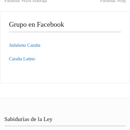
Navegación
Parashat Vezot Habraja
Parashat Noaj
de
entradas
Grupo en Facebook
Judaísmo Caraíta
Caraíta Latino
Sabidurías de la Ley