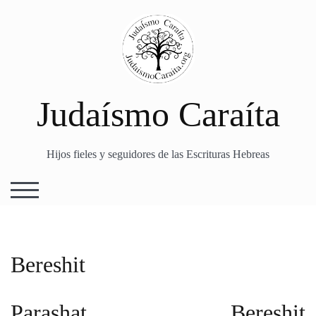
Skip
to
content
Judaísmo Caraíta
Hijos fieles y seguidores de las Escrituras Hebreas
TOGGLE MOBILE MENU
Bereshit
Parashat Bereshit