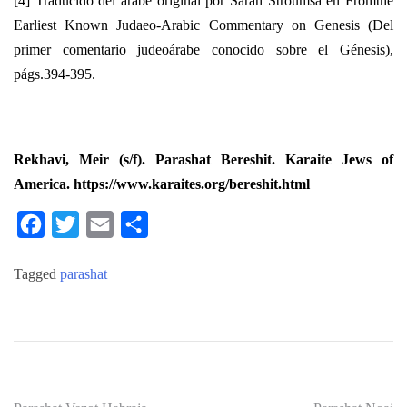
[4] Traducido del árabe original por Sarah Stroumsa en Fromthe
Earliest Known Judaeo-Arabic Commentary on Genesis (Del
primer comentario judeoárabe conocido sobre el Génesis),
págs.394-395.
Rekhavi, Meir (s/f). Parashat Bereshit. Karaite Jews of
America. https://www.karaites.org/bereshit.html
Facebook
Twitter
Email
Compartir
Tagged
parashat