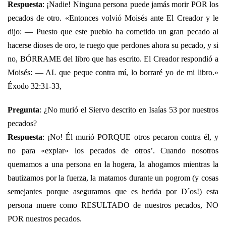
Respuesta
: ¡Nadie! Ninguna persona puede jamás morir POR los
pecados de otro. «Entonces volvió Moisés ante El Creador y le
dijo: — Puesto que este pueblo ha cometido un gran pecado al
hacerse dioses de oro, te ruego que perdones ahora su pecado, y si
no, BÓRRAME del libro que has escrito. El Creador respondió a
Moisés: — AL que peque contra mí, lo borraré yo de mi libro.»
Éxodo 32:31-33,
Pregunta
: ¿No murió el Siervo descrito en Isaías 53 por nuestros
pecados?
Respuesta
: ¡No! Él murió PORQUE otros pecaron contra él, y
no para «expiar» los pecados de otros’. Cuando nosotros
quemamos a una persona en la hogera, la ahogamos mientras la
bautizamos por la fuerza, la matamos durante un pogrom (y cosas
semejantes porque aseguramos que es herida por D´os!) esta
persona muere como RESULTADO de nuestros pecados, NO
POR nuestros pecados.