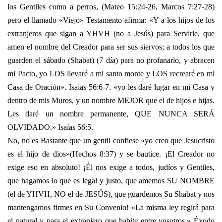
los Gentiles como a perros, (Mateo 15:24-26, Marcos 7:27-28)
pero el llamado «Viejo» Testamento afirma: «Y a los hijos de los
extranjeros que sigan a YHVH (no a Jesús) para Servirle, que
amen el nombre del Creador para ser sus siervos; a todos los que
guarden el sábado (Shabat) (7 día) para no profanarlo, y abracen
mi Pacto, yo LOS llevaré a mi santo monte y LOS recrearé en mi
Casa de Oración». Isaías 56:6-7. «yo les daré lugar en mi Casa y
dentro de mis Muros, y un nombre MEJOR que el de hijos e hijas.
Les daré un nombre permanente, QUE NUNCA SERÁ
OLVIDADO.» Isaías 56:5.
No, no es Bastante que un gentil confiese «yo creo que Jesucristo
es el hijo de dios»(Hechos 8:37) y se bautice. ¡El Creador no
exige eso en absoluto! ¡Él nos exige a todos, judíos y Gentiles,
que hagamos lo que es legal y justo, que amemos SU NOMBRE
(el de YHVH, NO el de JESÚS), que guardemos Su Shabat y nos
mantengamos firmes en Su Convenio! «La misma ley regirá para
el natural y para el extranjero que habite entre vosotros.» Éxodo