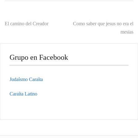
Navegación
El camino del Creador
Como saber que jesus no era el
mesias
de
entradas
Grupo en Facebook
Judaísmo Caraíta
Caraíta Latino